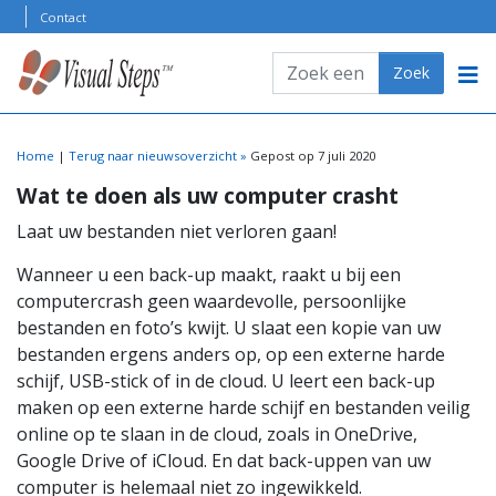
Skip to content
Contact
Zoeken
Zoek
PRODUCTOVERZICHT
ONDERSTEUNING
Home
|
Terug naar nieuwsoverzicht »
Gepost op 7 juli 2020
Wat te doen als uw computer crasht
KLANTENSERVICE
Laat uw bestanden niet verloren gaan!
Wanneer u een back-up maakt, raakt u bij een
computercrash geen waardevolle, persoonlijke
bestanden en foto’s kwijt. U slaat een kopie van uw
bestanden ergens anders op, op een externe harde
schijf, USB-stick of in de cloud. U leert een back-up
maken op een externe harde schijf en bestanden veilig
online op te slaan in de cloud, zoals in OneDrive,
Google Drive of iCloud. En dat back-uppen van uw
computer is helemaal niet zo ingewikkeld.