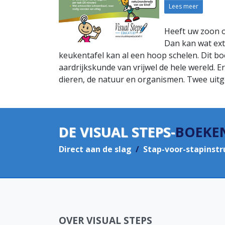
Lees meer
Heeft uw zoon o
Dan kan wat ext
keukentafel kan al een hoop schelen. Dit bo
aardrijkskunde van vrijwel de hele wereld.
dieren, de natuur en organismen. Twee uit
DE VISUAL STEPS-
BOEKE
Direct aan de slag
/
Stap-voor-stapinstr
OVER VISUAL STEPS