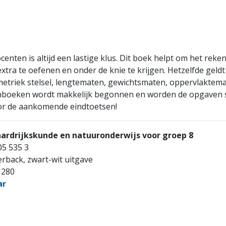
nten is altijd een lastige klus. Dit boek helpt om het reke
xtra te oefenen en onder de knie te krijgen. Hetzelfde geldt
 metriek stelsel, lengtematen, gewichtsmaten, oppervlaktem
enboeken wordt makkelijk begonnen en worden de opgaven 
oor de aankomende eindtoetsen!
ardrijkskunde en natuuronderwijs voor groep 8
05 535 3
erback, zwart-wit uitgave
 280
ar