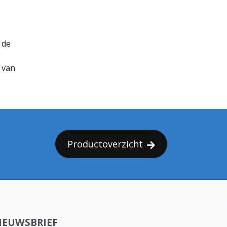
 de
 van
Productoverzicht
IEUWSBRIEF