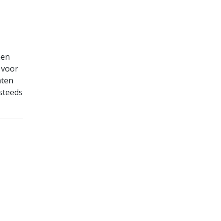
nen
 voor
aten
steeds