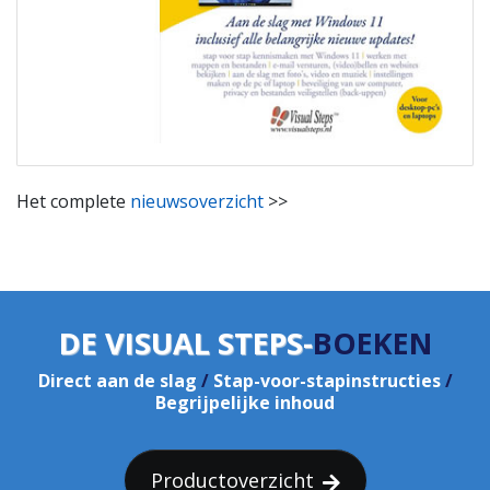
Het complete
nieuwsoverzicht
>>
DE VISUAL STEPS-
BOEKEN
Direct aan de slag
/
Stap-voor-stapinstructies
/
Begrijpelijke inhoud
Productoverzicht